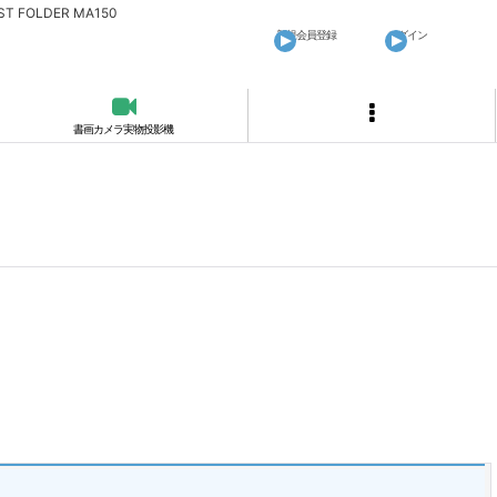
OLDER MA150
新規会員登録
ログイン
書画カメラ実物投影機