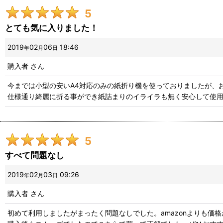
5
とても気に入りました！
2019
02
06
18:46
年
月
日
購入者
さん
今までは小型の安いA4対応のみの紙折り機を使っておりましたが、
仕様通り綺麗に折る事ができ紙詰まりのイライラも無く安心して使
5
すべて問題なし
2019
02
03
09:26
年
月
日
購入者
さん
初めて利用しましたがまったく問題なしでした。amazonよりも価