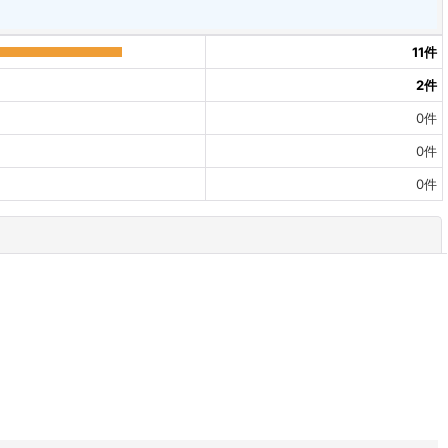
11
件
2
件
0
件
0
件
0
件
閉じる