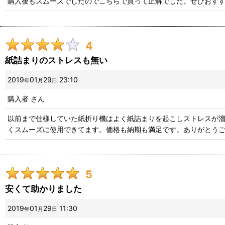
購入後もスムーズでしたのでこちらで買って正解でした。ぜひおす
4
紙詰まりのストレスも無い
2019
01
29
23:10
年
月
日
購入者
さん
以前まで仕様していた紙折り機はよく紙詰まりを起こしストレスが
くスムーズに使用できてます。価格も納期も満足です。ありがとう
5
安くて助かりました
2019
01
29
11:30
年
月
日