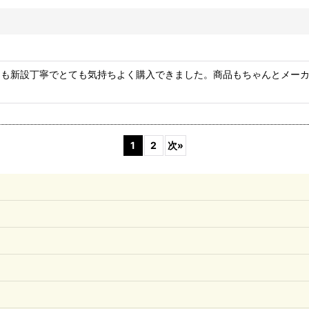
ても新設丁寧でとても気持ちよく購入できました。商品もちゃんとメー
1
2
次
»