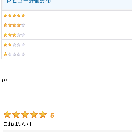
レビュー評価分布
13
件
レビュー検索
:
期間
:
5
星の数
:
これはいい！