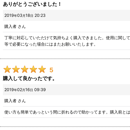
ありがとうございました！
2019
03
18
20:23
年
月
日
購入者
さん
丁寧に対応していただけて気持ちよく購入できました。使用に関して
等で必要になった場合にはまたお願いいたします。
5
購入して良かったです。
2019
02
16
09:39
年
月
日
購入者
さん
使い方も簡単であっという間に折れるので助かってます。購入前と