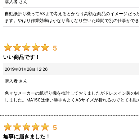
購入者
さん
自動紙折り機ってA3まで考えるとかなり高額な商品のイメージだった
ます。やはり作業効率はかなり高くなり空いた時間で別の仕事ができ
5
いい商品です！
2019
01
28
12:26
年
月
日
購入者
さん
色々なメーカーの紙折り機を検討しておりましたがドレスイン製のM
しました。MA150は使い勝手もよくA3サイズが折れるのでとても
5
無事に届きました！