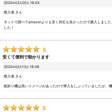
並び順
:
2020
02
25
16:04
年
月
日
購入者
さん
ネットで調べてamazonよりも安く対応も良かったので購入しまし
した！
5
安くて便利で助かります
2020
02
13
18:48
年
月
日
購入者
さん
紙折り機は高いイメージがあったので導入をしぶっていましたが、
5