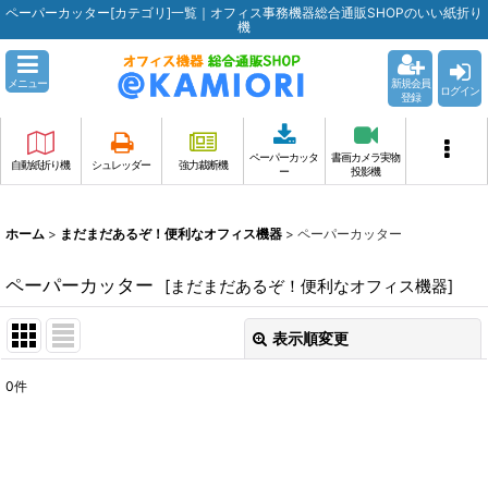
ペーパーカッター[カテゴリ]一覧｜オフィス事務機器総合通販SHOPのいい紙折り
機
メニュー
新規会員
ログイン
登録
ペーパーカッタ
書画カメラ実物
自動紙折り機
シュレッダー
強力裁断機
ー
投影機
ホーム
>
まだまだあるぞ！便利なオフィス機器
>
ペーパーカッター
ペーパーカッター
[
まだまだあるぞ！便利なオフィス機器
]
表示順変更
閉じる
0
件
表示数
:
並び順
: